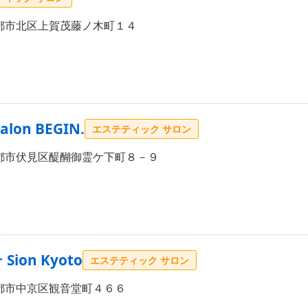
都市北区上賀茂藤ノ木町１４
n BEGIN.
エステティック サロン
都市伏見区醍醐御霊ケ下町８－９
on Kyoto
エステティック サロン
都市中京区観音堂町４６６