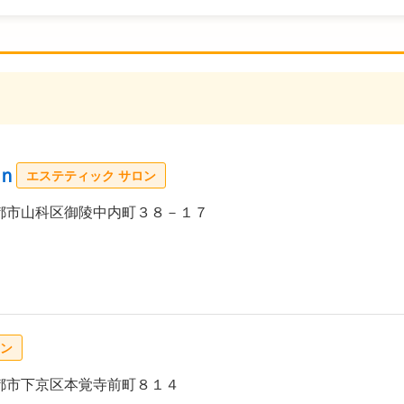
ｎ
エステティック サロン
都市山科区御陵中内町３８－１７
ロン
都市下京区本覚寺前町８１４