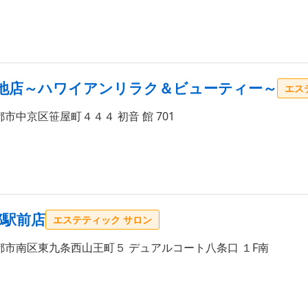
京都烏丸御池店～ハワイアンリラク＆ビューティー～
エス
市中京区笹屋町４４４ 初音 館 701
京都駅前店
エステティック サロン
市南区東九条西山王町５ デュアルコート八条口 １F南