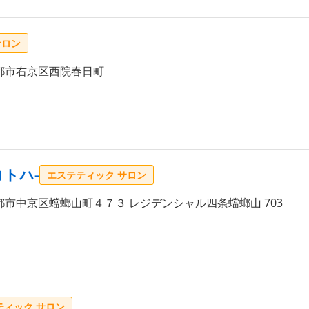
サロン
都市右京区西院春日町
コトハ-
エステティック サロン
市中京区蟷螂山町４７３ レジデンシャル四条蟷螂山 703
ティック サロン